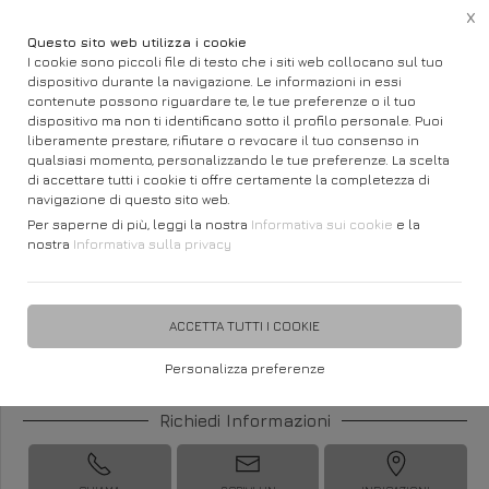
X
Questo sito web utilizza i cookie
I cookie sono piccoli file di testo che i siti web collocano sul tuo
dispositivo durante la navigazione. Le informazioni in essi
Home
Gioielli e Orologi
CASIO Vintage
contenute possono riguardare te, le tue preferenze o il tuo
dispositivo ma non ti identificano sotto il profilo personale. Puoi
Vintage ICONIC CASIO
liberamente prestare, rifiutare o revocare il tuo consenso in
qualsiasi momento, personalizzando le tue preferenze. La scelta
A159WGED-1EF
di accettare tutti i cookie ti offre certamente la completezza di
navigazione di questo sito web.
Per saperne di più, leggi la nostra
Informativa sui cookie
e la
nostra
Informativa sulla privacy
DISPONIBILITÀ IMMEDIATA
€ 74,90
ACCETTA TUTTI I COOKIE
Personalizza preferenze
Richiedi Informazioni