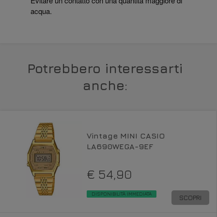
Evitare un contatto con una quantità maggiore di
acqua.
Potrebbero interessarti
anche:
Vintage MINI CASIO
LA690WEGA-9EF
€ 54,90
DISPONIBILITÀ IMMEDIATA
SCOPRI