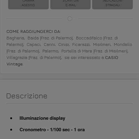
CHIAMA
SCRIVI UN
INDICAZIONI
ADESSO
E-MAIL
STRADALI
COME RAGGIUNGERCI DA:
Bagheria,
Baida [Fraz. di Palermo],
Boccadifalco [Fraz. di
Palermo],
Capaci,
Carini,
Cinisi,
Ficarazzi,
Misilmeri,
Mondello
[Fraz. di Palermo],
Palermo,
Portella di Mare [Fraz. di Misilmeri],
Villagrazia [Fraz. di Palermo],
se sei interessato a
CASIO
Vintage
.
Descrizione
Illuminazione display
Cronometro - 1/100 sec - 1 ora