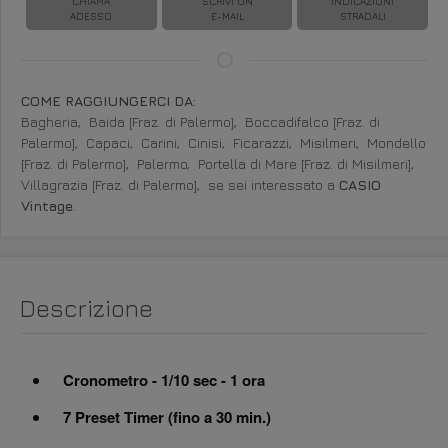
CHIAMA
SCRIVI UN
INDICAZIONI
ADESSO
E-MAIL
STRADALI
COME RAGGIUNGERCI DA:
Bagheria,
Baida [Fraz. di Palermo],
Boccadifalco [Fraz. di
Palermo],
Capaci,
Carini,
Cinisi,
Ficarazzi,
Misilmeri,
Mondello
[Fraz. di Palermo],
Palermo,
Portella di Mare [Fraz. di Misilmeri],
Villagrazia [Fraz. di Palermo],
se sei interessato a
CASIO
Vintage
.
Descrizione
Cronometro - 1/10 sec - 1 ora
7 Preset Timer (fino a 30 min.)