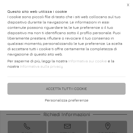
X
Questo sito web utilizza i cookie
I cookie sono piccoli file di testo che i siti web collocano sul tuo
dispositivo durante la navigazione. Le informazioni in essi
Home
Gioielli e Orologi
CASIO Vintage
contenute possono riguardare te, le tue preferenze o il tuo
dispositivo ma non ti identificano sotto il profilo personale. Puoi
Vintage MINI CASIO
liberamente prestare, rifiutare o revocare il tuo consenso in
qualsiasi momento, personalizzando le tue preferenze. La scelta
LA690WEGA-9EF
di accettare tutti i cookie ti offre certamente la completezza di
navigazione di questo sito web.
Per saperne di più, leggi la nostra
Informativa sui cookie
e la
nostra
Informativa sulla privacy
DISPONIBILITÀ IMMEDIATA
€ 54,90
ACCETTA TUTTI I COOKIE
Personalizza preferenze
Richiedi Informazioni