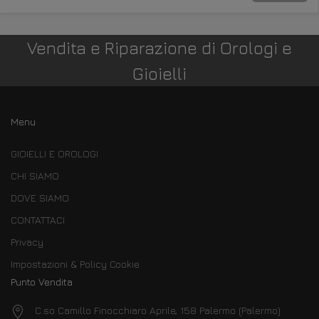
Vendita e Riparazione di Orologi e
Gioielli
Menu
GIOIELLI E OROLOGI
CHI SIAMO
DOVE SIAMO
CONTATTACI
Privacy
Impostazioni & Policy Cookie
Punto Vendita
C.so Camillo Finocchiaro Aprile, 158 Palermo (Palermo)